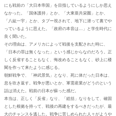
にも戦前の「大日本帝国」を目指しているようにしか思え
なかった。「国体護持」とか、「大東亜共栄圏」とか、
「八紘一宇」とか、タブー視されて、地下に潜って裏でや
っているように思えた。「政府の本音は…」と学生時代に
良く聞いた。
その理由は、アメリカによって戦後を支配された時に、
「日本の罪は無くなった」という感じからなのだろう。正
しく反省することもなく、悔改めることもなく、砂上に楼
閣を作って来たように感じる。
朝鮮戦争で、「神武景気」となり、死に体だった日本は、
息を吹き返す。戦争が悪いとか、軍需産業がどうのという
話は消えた。戦前の日本が蘇った感だ。
本当は、正しく「反省」なり、「総括」なりをして、確固
とした根拠を持って、戦後の再建をするべきだったが、最
大のチャンスを逃した。戦争に苦しめられた人々がようや