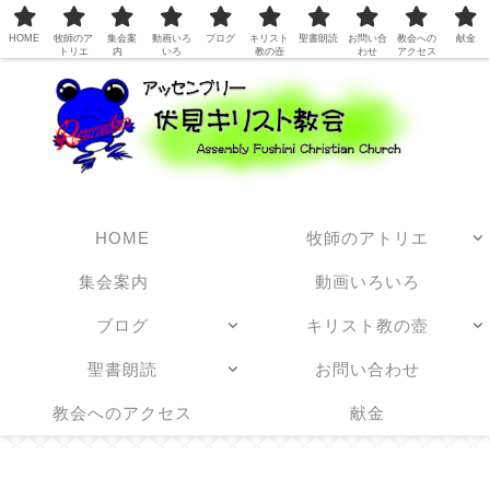
日本アッセンブリーズ・オブ・ゴッド教団
HOME
牧師のア
集会案
動画いろ
ブログ
キリスト
聖書朗読
お問い合
教会への
献金
トリエ
内
いろ
教の壺
わせ
アクセス
HOME
牧師のアトリエ
集会案内
動画いろいろ
ブログ
キリスト教の壺
聖書朗読
お問い合わせ
教会へのアクセス
献金