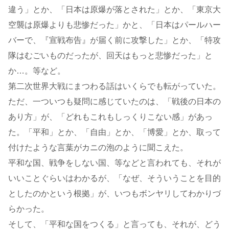
違う」とか、「日本は原爆が落とされた」とか、「東京大
空襲は原爆よりも悲惨だった」かと、「日本はパールハー
バーで、『宣戦布告』が届く前に攻撃した」とか、「特攻
隊はむごいものだったが、回天はもっと悲惨だった」と
か…。等など。
第二次世界大戦にまつわる話はいくらでも転がっていた。
ただ、一ついつも疑問に感じていたのは、「戦後の日本の
あり方」が、「どれもこれもしっくりこない感」があっ
た。「平和」とか、「自由」とか、「博愛」とか、取って
付けたような言葉がカニの泡のように聞こえた。
平和な国、戦争をしない国、等などと言われても、それが
いいことぐらいはわかるが、「なぜ、そういうことを目的
としたのかという根拠」が、いつもボンヤリしてわかりづ
らかった。
そして、「平和な国をつくる」と言っても、それが、どう