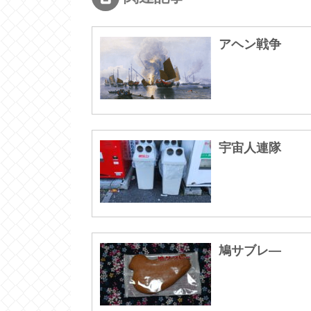
アヘン戦争
宇宙人連隊
鳩サブレ―