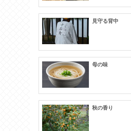
見守る背中
母の味
秋の香り