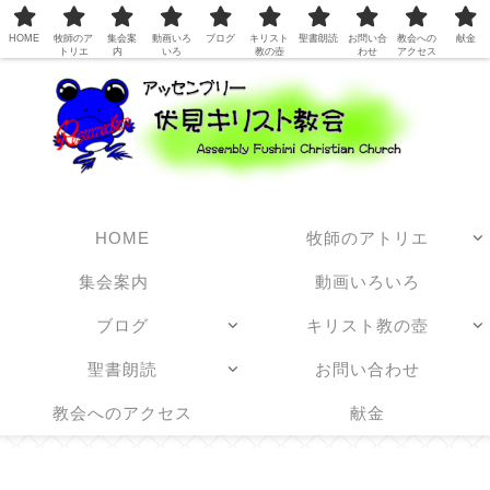
日本アッセンブリーズ・オブ・ゴッド教団
HOME
牧師のア
集会案
動画いろ
ブログ
キリスト
聖書朗読
お問い合
教会への
献金
トリエ
内
いろ
教の壺
わせ
アクセス
HOME
牧師のアトリエ
集会案内
動画いろいろ
ブログ
キリスト教の壺
聖書朗読
お問い合わせ
教会へのアクセス
献金