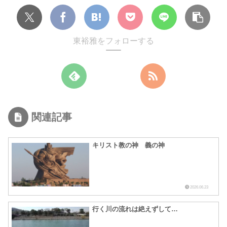
東裕雅をフォローする
関連記事
キリスト教の神 義の神
2026.06.23
行く川の流れは絶えずして…