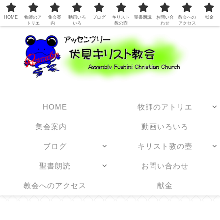
日本アッセンブリーズ・オブ・ゴッド教団
HOME
牧師のア
集会案
動画いろ
ブログ
キリスト
聖書朗読
お問い合
教会への
献金
トリエ
内
いろ
教の壺
わせ
アクセス
HOME
牧師のアトリエ
集会案内
動画いろいろ
ブログ
キリスト教の壺
聖書朗読
お問い合わせ
教会へのアクセス
献金