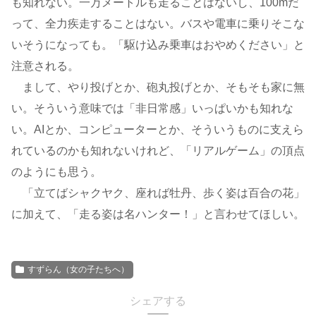
も知れない。一万メートルも走ることはないし、100mだ
って、全力疾走することはない。バスや電車に乗りそこな
いそうになっても。「駆け込み乗車はおやめください」と
注意される。
まして、やり投げとか、砲丸投げとか、そもそも家に無
い。そういう意味では「非日常感」いっぱいかも知れな
い。AIとか、コンピューターとか、そういうものに支えら
れているのかも知れないけれど、「リアルゲーム」の頂点
のようにも思う。
「立てばシャクヤク、座れば牡丹、歩く姿は百合の花」
に加えて、「走る姿は名ハンター！」と言わせてほしい。
すずらん（女の子たちへ）
シェアする