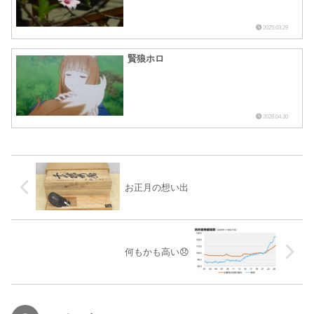
2025.03.29
賢狼ホロ
2026.04.30
お正月の想い出
何もかも高い😞