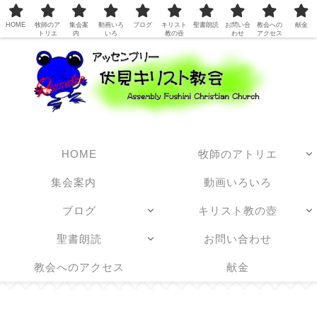
日本アッセンブリーズ・オブ・ゴッド教団
HOME
牧師のア
集会案
動画いろ
ブログ
キリスト
聖書朗読
お問い合
教会への
献金
トリエ
内
いろ
教の壺
わせ
アクセス
HOME
牧師のアトリエ
集会案内
動画いろいろ
ブログ
キリスト教の壺
聖書朗読
お問い合わせ
教会へのアクセス
献金