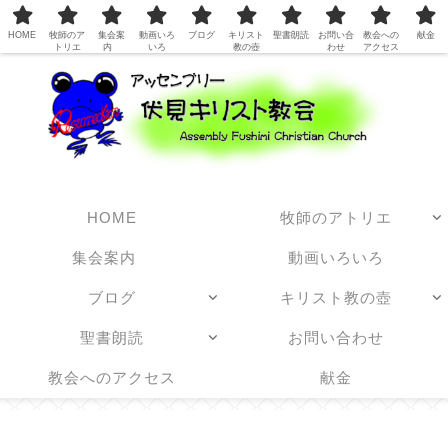
日本アッセンブリーズ・オブ・ゴッド教団
HOME
牧師のア
集会案
動画いろ
ブログ
キリスト
聖書朗読
お問い合
教会への
献金
トリエ
内
いろ
教の壺
わせ
アクセス
HOME
牧師のアトリエ
集会案内
動画いろいろ
ブログ
キリスト教の壺
聖書朗読
お問い合わせ
教会へのアクセス
献金