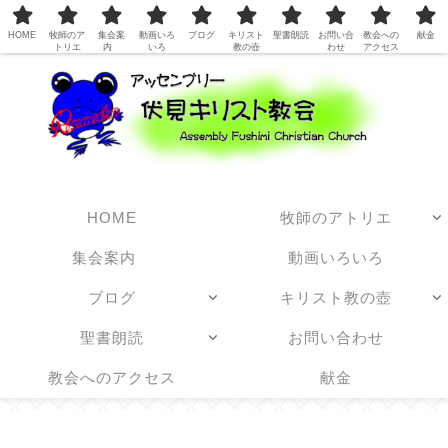
日本アッセンブリーズ・オブ・ゴッド教団
HOME
牧師のア
集会案
動画いろ
ブログ
キリスト
聖書朗読
お問い合
教会への
献金
トリエ
内
いろ
教の壺
わせ
アクセス
HOME
牧師のアトリエ
集会案内
動画いろいろ
ブログ
キリスト教の壺
聖書朗読
お問い合わせ
教会へのアクセス
献金