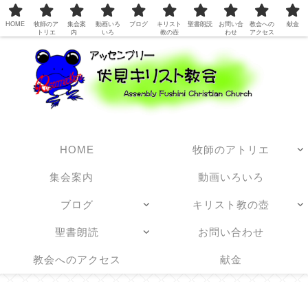
日本アッセンブリーズ・オブ・ゴッド教団
HOME
牧師のア
集会案
動画いろ
ブログ
キリスト
聖書朗読
お問い合
教会への
献金
トリエ
内
いろ
教の壺
わせ
アクセス
HOME
牧師のアトリエ
集会案内
動画いろいろ
ブログ
キリスト教の壺
聖書朗読
お問い合わせ
教会へのアクセス
献金