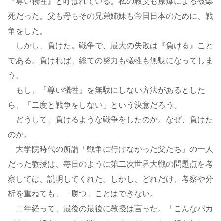
『尊い犠牲』と呼ばれている。私の叔父も原爆による被爆
死だった。父も母もその兄弟姉妹も帝国日本のために、戦
争をした。
しかし、負けた。戦争で、最大の失敗は『負ける』こと
である。負ければ、総ての努力も犠牲も無駄になってしま
う。
もし、『尊い犠牲』を無駄にしない方法があるとした
ら、「二度と戦争をしない」という決意だろう。
どうして、負けるような戦争をしたのか。なぜ、負けた
のか。
大学院時代の所謂「戦争に行けなかった父たち」の一人
だった教授は、毎日のように第二次世界大戦の問題点を考
察しては、説明してくれた。しかし、どれだけ、考察や分
析を重ねても、「勝つ」ことはできない。
二年経って、最後の最後に教授は言った。「こんなバカ