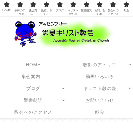
日本アッセンブリーズ・オブ・ゴッド教団
HOME
牧師のア
集会案
動画いろ
ブログ
キリスト
聖書朗読
お問い合
教会への
献金
トリエ
内
いろ
教の壺
わせ
アクセス
HOME
牧師のアトリエ
集会案内
動画いろいろ
ブログ
キリスト教の壺
聖書朗読
お問い合わせ
教会へのアクセス
献金