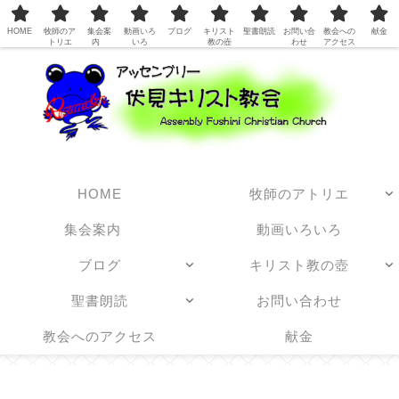
日本アッセンブリーズ・オブ・ゴッド教団
HOME
牧師のア
集会案
動画いろ
ブログ
キリスト
聖書朗読
お問い合
教会への
献金
トリエ
内
いろ
教の壺
わせ
アクセス
HOME
牧師のアトリエ
集会案内
動画いろいろ
ブログ
キリスト教の壺
聖書朗読
お問い合わせ
教会へのアクセス
献金