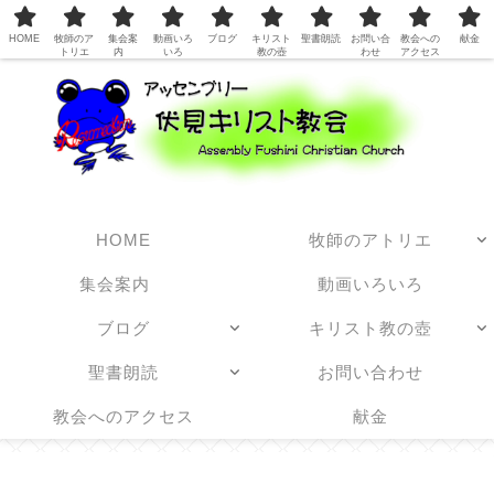
日本アッセンブリーズ・オブ・ゴッド教団
HOME
牧師のア
集会案
動画いろ
ブログ
キリスト
聖書朗読
お問い合
教会への
献金
トリエ
内
いろ
教の壺
わせ
アクセス
HOME
牧師のアトリエ
集会案内
動画いろいろ
ブログ
キリスト教の壺
聖書朗読
お問い合わせ
教会へのアクセス
献金