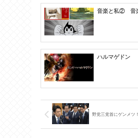
音楽と私② 音
ハルマゲドン
野党三党首にゲンメツ