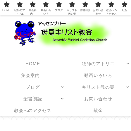
日本アッセンブリーズ・オブ・ゴッド教団
HOME
牧師のア
集会案
動画いろ
ブログ
キリスト
聖書朗読
お問い合
教会への
献金
トリエ
内
いろ
教の壺
わせ
アクセス
HOME
牧師のアトリエ
集会案内
動画いろいろ
ブログ
キリスト教の壺
聖書朗読
お問い合わせ
教会へのアクセス
献金