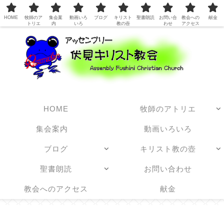
日本アッセンブリーズ・オブ・ゴッド教団
HOME
牧師のア
集会案
動画いろ
ブログ
キリスト
聖書朗読
お問い合
教会への
献金
トリエ
内
いろ
教の壺
わせ
アクセス
HOME
牧師のアトリエ
集会案内
動画いろいろ
ブログ
キリスト教の壺
聖書朗読
お問い合わせ
教会へのアクセス
献金