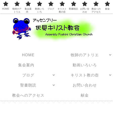
日本アッセンブリーズ・オブ・ゴッド教団
HOME
牧師のア
集会案
動画いろ
ブログ
キリスト
聖書朗読
お問い合
教会への
献金
トリエ
内
いろ
教の壺
わせ
アクセス
HOME
牧師のアトリエ
集会案内
動画いろいろ
ブログ
キリスト教の壺
聖書朗読
お問い合わせ
教会へのアクセス
献金