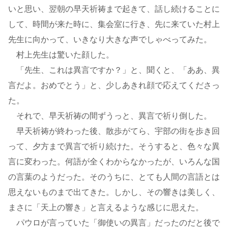
いと思い、翌朝の早天祈祷まで起きて、話し続けることに
して、時間が来た時に、集会室に行き、先に来ていた村上
先生に向かって、いきなり大きな声でしゃべってみた。
村上先生は驚いた顔した。
「先生、これは異言ですか？」と、聞くと、「ああ、異
言だよ。おめでとう」と、少しあきれ顔で応えてくださっ
た。
それで、早天祈祷の間ずうっと、異言で祈り倒した。
早天祈祷が終わった後、散歩がてら、宇部の街を歩き回
って、夕方まで異言で祈り続けた。そうすると、色々な異
言に変わった。何語が全くわからなかったが、いろんな国
の言葉のようだった。そのうちに、とても人間の言語とは
思えないものまで出てきた。しかし、その響きは美しく、
まさに「天上の響き」と言えるような感じに思えた。
パウロが言っていた「御使いの異言」だったのだと後で