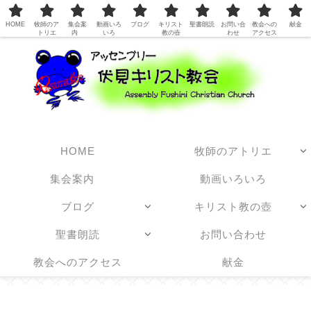
日本アッセンブリーズ・オブ・ゴッド教団
HOME
牧師のア
集会案
動画いろ
ブログ
キリスト
聖書朗読
お問い合
教会への
献金
トリエ
内
いろ
教の壺
わせ
アクセス
HOME
牧師のアトリエ
集会案内
動画いろいろ
ブログ
キリスト教の壺
聖書朗読
お問い合わせ
教会へのアクセス
献金