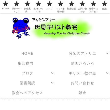
日本アッセンブリーズ・オブ・ゴッド教団
HOME
牧師のア
集会案
動画いろ
ブログ
キリスト
聖書朗読
お問い合
教会への
献金
トリエ
内
いろ
教の壺
わせ
アクセス
HOME
牧師のアトリエ
集会案内
動画いろいろ
ブログ
キリスト教の壺
聖書朗読
お問い合わせ
教会へのアクセス
献金