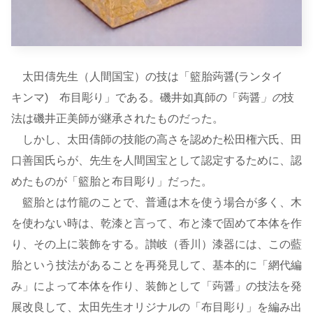
太田儔先生（人間国宝）の技は「籃胎蒟醤(ランタイ
キンマ) 布目彫り」である。磯井如真師の「蒟醤
」の
技
法は磯井正美師が継承されたものだった。
しかし、太田儔師の技能の高さを認めた松田権六氏、田
口善国氏らが、先生を人間国宝として認定するために、認
めたものが「籃胎と布目彫り」だった。
籃胎とは竹籠のことで、普通は木を使う場合が多く、木
を使わない時は、乾漆と言って、布と漆で固めて本体を作
り、その上に装飾をする。讃岐（香川）漆器には、この藍
胎という技法があることを再発見して、基本的に「網代編
み」によって本体を作り、装飾として「蒟醤」の技法を発
展改良して、太田先生オリジナルの「布目彫り」を編み出