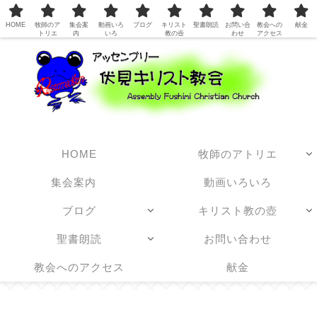
日本アッセンブリーズ・オブ・ゴッド教団
HOME
牧師のア
集会案
動画いろ
ブログ
キリスト
聖書朗読
お問い合
教会への
献金
トリエ
内
いろ
教の壺
わせ
アクセス
HOME
牧師のアトリエ
集会案内
動画いろいろ
ブログ
キリスト教の壺
聖書朗読
お問い合わせ
教会へのアクセス
献金