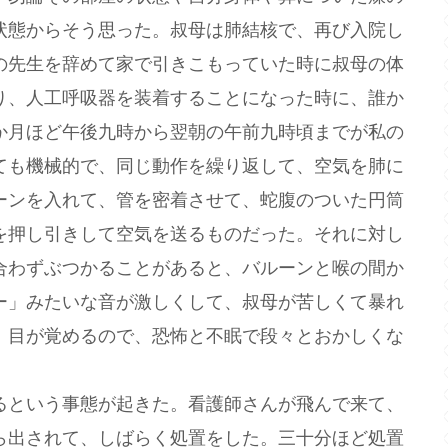
状態からそう思った。叔母は肺結核で、再び入院し
の先生を辞めて家で引きこもっていた時に叔母の体
り、人工呼吸器を装着することになった時に、誰か
か月ほど午後九時から翌朝の午前九時頃までが私の
ても機械的で、同じ動作を繰り返して、空気を肺に
ーンを入れて、管を密着させて、蛇腹のついた円筒
を押し引きして空気を送るものだった。それに対し
合わずぶつかることがあると、バルーンと喉の間か
ー」みたいな音が激しくして、叔母が苦しくて暴れ
、目が覚めるので、恐怖と不眠で段々とおかしくな
という事態が起きた。看護師さんが飛んで来て、
ら出されて、しばらく処置をした。三十分ほど処置