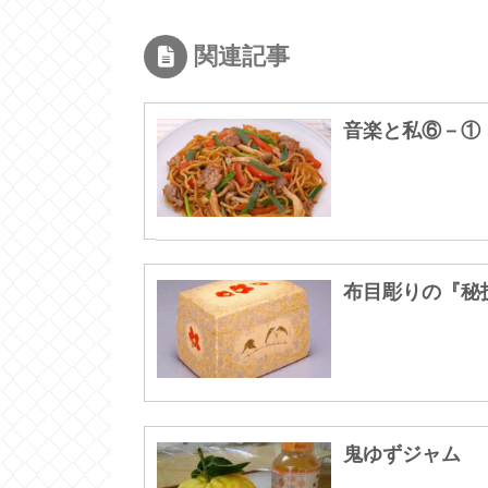
関連記事
音楽と私⑥－①
布目彫りの『秘
鬼ゆずジャム