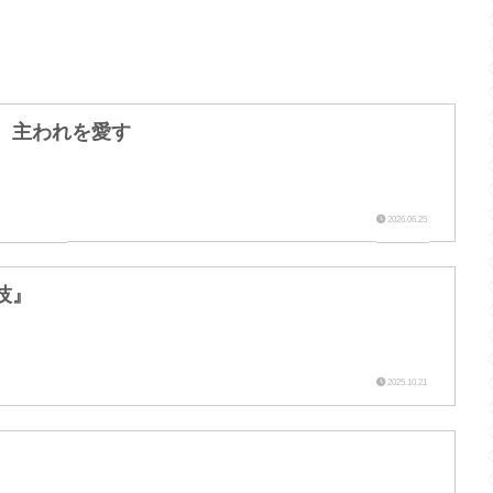
 主われを愛す
2026.06.25
技』
2025.10.21