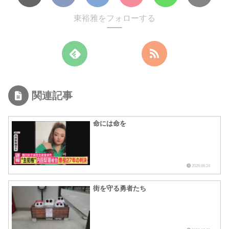
東裕雅をフォローする
関連記事
命には命を
2026.06.24
街を守る勇者たち