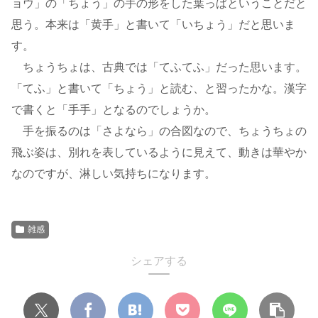
ョウ」の「ちょう」の手の形をした葉っぱということだと
思う。本来は「黄手」と書いて「いちょう」だと思いま
す。
ちょうちょは、古典では「てふてふ」だった思います。
「てふ」と書いて「ちょう」と読む、と習ったかな。漢字
で書くと「手手」となるのでしょうか。
手を振るのは「さよなら」の合図なので、ちょうちょの
飛ぶ姿は、別れを表しているように見えて、動きは華やか
なのですが、淋しい気持ちになります。
雑感
シェアする