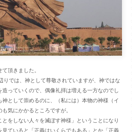
せて頂きました。
)辺りでは、神として尊敬されていますが、神ではな
を造っていくので、偶像礼拝は増える一方なのでし
も神として崇めるのに、（私には）本物の神様（イ
のも気にかかるところですが。
とをしない人々を滅ぼす神様」ということになり
を見ていると「正義はいくらでもある」とか「正義