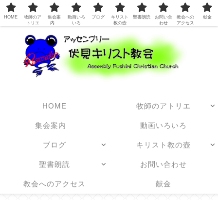
日本アッセンブリーズ・オブ・ゴッド教団
HOME
牧師のア
集会案
動画いろ
ブログ
キリスト
聖書朗読
お問い合
教会への
献金
トリエ
内
いろ
教の壺
わせ
アクセス
HOME
牧師のアトリエ
集会案内
動画いろいろ
ブログ
キリスト教の壺
聖書朗読
お問い合わせ
教会へのアクセス
献金