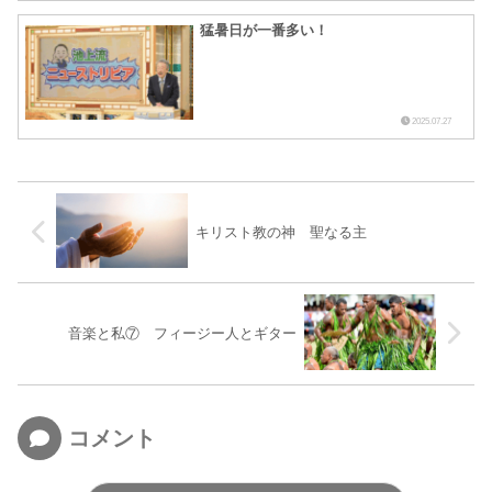
猛暑日が一番多い！
2025.07.27
キリスト教の神 聖なる主
音楽と私⑦ フィージー人とギター
コメント