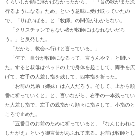
くらいしか頭に浮かばなかったから、「『昔の歌がまた流
行るようになる』ため」という意味に受け取っていたの
で、「りばいばる」と「牧師」の関係がわからない。
「クリスチャンでもない者が牧師にはなれないだろ
う。」と反発した。
「だから、教会へ行けと言っている。」
「何で、自分が牧師になるって、言うんや？」と聞い
た。すると叔母はベッドの上で身体を起こして、両手を広
げて、右手の人差し指を残して、四本指を折った。
「お前の兄弟（姉妹）は六人だろう。そして、上から順
番に祈っていくと」と、言いながら、右手の一本残ってい
た人差し指で、左手の親指から順々に指さして、小指のと
ころで止めた。
「五番目のお前のために祈っていると、『なんじわれに
したがえ』という御言葉があふれて来る。お前は牧師とし