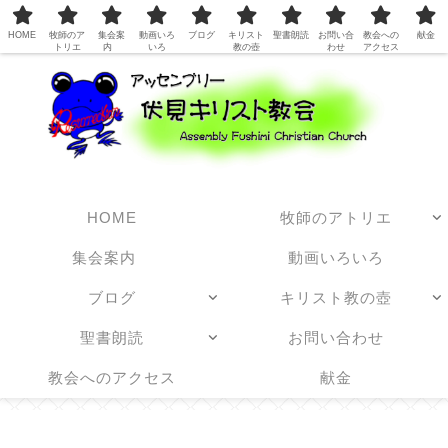
日本アッセンブリーズ・オブ・ゴッド教団
HOME
牧師のア
集会案
動画いろ
ブログ
キリスト
聖書朗読
お問い合
教会への
献金
トリエ
内
いろ
教の壺
わせ
アクセス
HOME
牧師のアトリエ
集会案内
動画いろいろ
ブログ
キリスト教の壺
聖書朗読
お問い合わせ
教会へのアクセス
献金