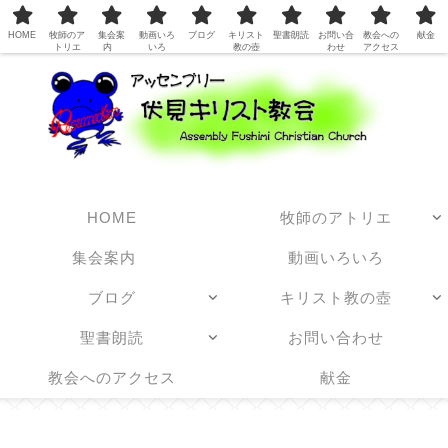
日本アッセンブリーズ・オブ・ゴッド教団
HOME
牧師のア
集会案
動画いろ
ブログ
キリスト
聖書朗読
お問い合
教会への
献金
トリエ
内
いろ
教の壺
わせ
アクセス
HOME
牧師のアトリエ
集会案内
動画いろいろ
ブログ
キリスト教の壺
聖書朗読
お問い合わせ
教会へのアクセス
献金