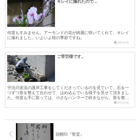
キレイに撮れたので…
何度もすみません。アーモンドの花が綺麗に咲いてくれて、キレイ
に撮れました。いよいよ桜の季節ですね。
2024.03.30
ご苦労様です。
宇治川派流の護岸工事をしてくださっているのを見ていて、石を一
つずつ形を整えて合わせて、はめ込んでいる様子を見せて頂きまし
た。何度も手に取っては、小さなハンマーで砕きながら、形を整え
ていらっしゃいました。大変な労力と技術を持って、炎天下の中
2024.10.04
で...
冠帽印『聖霊』