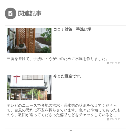
関連記事
コロナ対策 手洗い場
三密を避けて、手洗い・うがいのために水庭を作りました。
2021.06.13
今まだ夏空です。
テレビのニュースで各地の洪水・浸水害の状況を伝えてくださっ
て、台風の恐怖に不安を募らせています。色々と準備してあったも
のや、教団が送ってくださった備品などをチェックしているところ
です。予定よりもかなり進度が遅いようで、長い間停滞するとの情
2024.08.30
報...