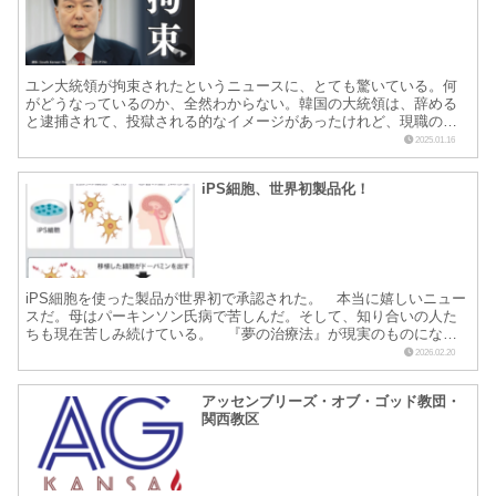
ユン大統領が拘束されたというニュースに、とても驚いている。何
がどうなっているのか、全然わからない。韓国の大統領は、辞める
と逮捕されて、投獄される的なイメージがあったけれど、現職の大
統領が拘束されるというのは、かなり異常な気がする。先日、読
2025.01.16
売...
iPS細胞、世界初製品化！
iPS細胞を使った製品が世界初で承認された。 本当に嬉しいニュー
スだ。母はパーキンソン氏病で苦しんだ。そして、知り合いの人た
ちも現在苦しみ続けている。 『夢の治療法』が現実のものになっ
た。 山中教授に本当に感謝したい。彼は、特許を自分のもの...
2026.02.20
アッセンブリーズ・オブ・ゴッド教団・
関西教区