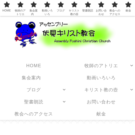
日本アッセンブリーズ・オブ・ゴッド教団
HOME
牧師のア
集会案
動画いろ
ブログ
キリスト
聖書朗読
お問い合
教会への
献金
トリエ
内
いろ
教の壺
わせ
アクセス
HOME
牧師のアトリエ
集会案内
動画いろいろ
ブログ
キリスト教の壺
聖書朗読
お問い合わせ
教会へのアクセス
献金