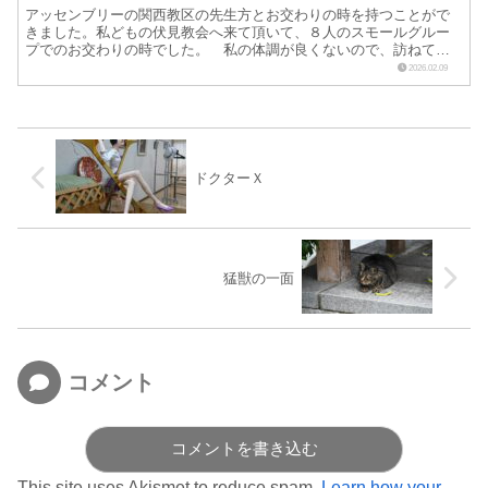
アッセンブリーの関西教区の先生方とお交わりの時を持つことがで
きました。私どもの伏見教会へ来て頂いて、８人のスモールグルー
プでのお交わりの時でした。 私の体調が良くないので、訪ねて来
てくださり、お交わりをしてくださったという感じです。皆さん
2026.02.09
優...
ドクターＸ
猛獣の一面
コメント
コメントを書き込む
This site uses Akismet to reduce spam.
Learn how your