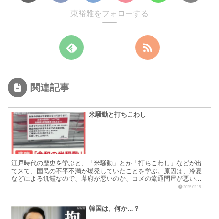
東裕雅をフォローする
関連記事
米騒動と打ちこわし
江戸時代の歴史を学ぶと、「米騒動」とか「打ちこわし」などが出
て来て、国民の不平不満が爆発していたことを学ぶ。原因は、冷夏
などによる飢饉なので、幕府が悪いのか、コメの流通問屋が悪いの
かわからないけれど、自然現象が根本的ものだったようだ。で
2025.02.15
も、...
韓国は、何か…？