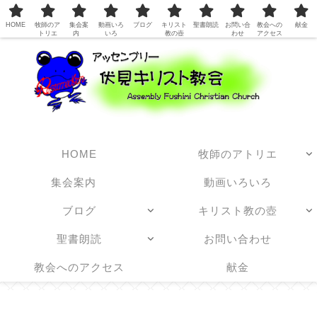
日本アッセンブリーズ・オブ・ゴッド教団
HOME
牧師のア
集会案
動画いろ
ブログ
キリスト
聖書朗読
お問い合
教会への
献金
トリエ
内
いろ
教の壺
わせ
アクセス
HOME
牧師のアトリエ
集会案内
動画いろいろ
ブログ
キリスト教の壺
聖書朗読
お問い合わせ
教会へのアクセス
献金