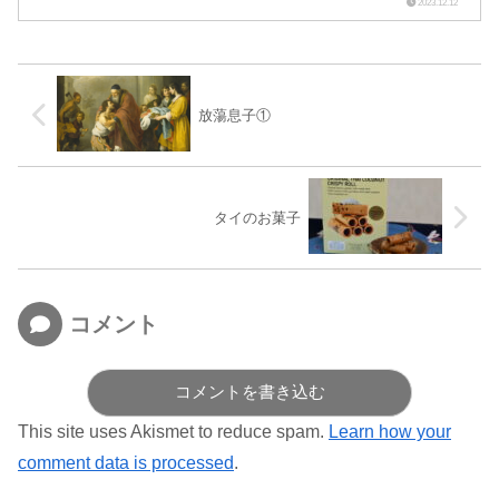
素晴らしくて、引き込まれていった。メーテルは松本零士先生の好
2023.12.12
きな...
放蕩息子①
タイのお菓子
コメント
コメントを書き込む
This site uses Akismet to reduce spam.
Learn how your
comment data is processed
.