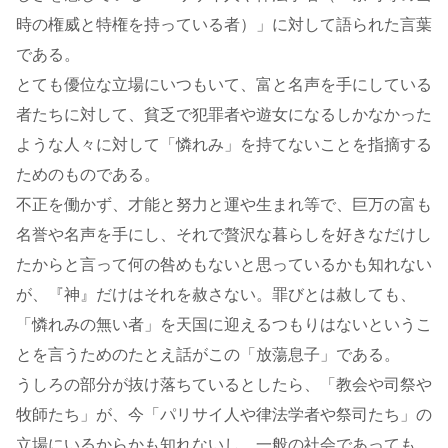
時の権威と特権を持っている者）」に対して語られた言葉
である。
とても優位な立場にいつもいて、富と名声を手にしている
者たちに対して、貧乏で犯罪者や遊女になるしかなかった
ような人々に対して「憐れみ」を持てないことを指摘する
ためのものである。
不正を働かず、才能と努力と運や生まれ等で、巨万の富も
名誉や名声を手にし、それで贅沢な暮らしを好きなだけし
たからと言って何の咎めもないと思っているかも知れない
が、『神』だけはそれを赦さない。罪びとは赦しても、
「憐れみの無い者」を天国に迎えるつもりはないというこ
とを言うためのたとえ話がこの「放蕩息子」である。
うしろの部分が抜け落ちているとしたら、「教会や司祭や
牧師たち」が、今「パリサイ人や律法学者や祭司たち」の
立場にいるからかも知れないし、一般の社会であっても、