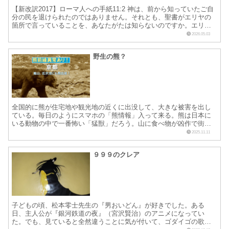
【新改訳2017】ローマ人への手紙11:2 神は、前から知っていたご自
分の民を退けられたのではありません。それとも、聖書がエリヤの
箇所で言っていることを、あなたがたは知らないのですか。エリヤ
はイスラエルを神に訴えています。11:3 「主よ。...
2026.05.03
野生の熊？
全国的に熊が住宅地や観光地の近くに出没して、大きな被害を出し
ている。毎日のようにスマホの「熊情報」入って来る。熊は日本に
いる動物の中で一番怖い「猛獣」だろう。山に食べ物が凶作で街中
に出てきていると聞く。地球温暖化の影響らしい。 神学生の時...
2025.11.11
９９９のクレア
子どもの頃、松本零士先生の『男おいどん』が好きでした。ある
日、主人公が『銀河鉄道の夜』（宮沢賢治）のアニメになってい
た。でも、見ていると全然違うことに気が付いて、ゴダイゴの歌が