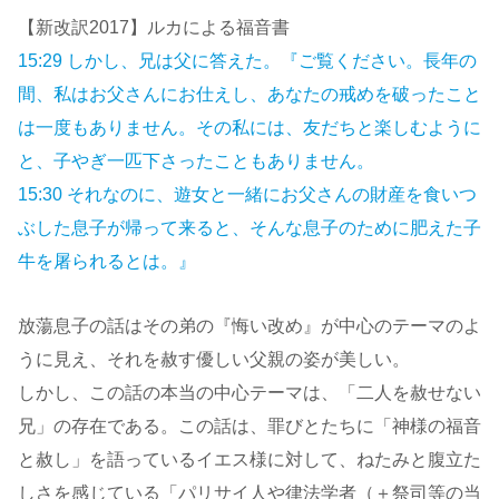
【新改訳2017】ルカによる福音書
15:29 しかし、兄は父に答えた。『ご覧ください。長年の
間、私はお父さんにお仕えし、あなたの戒めを破ったこと
は一度もありません。その私には、友だちと楽しむように
と、子やぎ一匹下さったこともありません。
15:30 それなのに、遊女と一緒にお父さんの財産を食いつ
ぶした息子が帰って来ると、そんな息子のために肥えた子
牛を屠られるとは。』
放蕩息子の話はその弟の『悔い改め』が中心のテーマのよ
うに見え、それを赦す優しい父親の姿が美しい。
しかし、この話の本当の中心テーマは、「二人を赦せない
兄」の存在である。この話は、罪びとたちに「神様の福音
と赦し」を語っているイエス様に対して、ねたみと腹立た
しさを感じている「パリサイ人や律法学者（＋祭司等の当