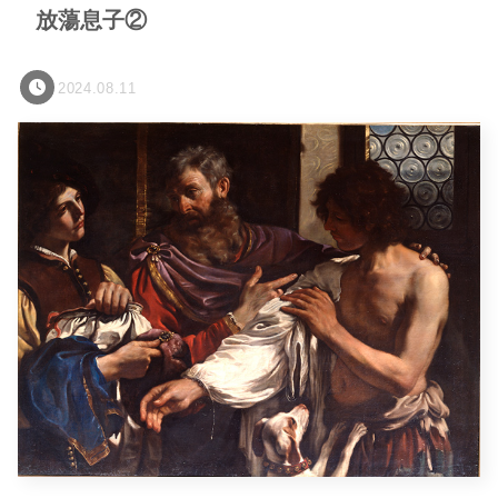
放蕩息子②
2024.08.11