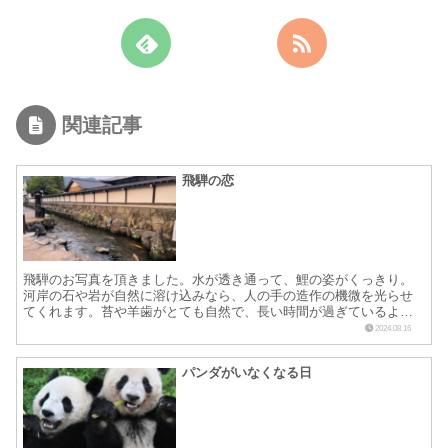
関連記事
飛騨の恋
飛騨のお写真を頂きました。水が透き通って、鯉の姿がくっきり。
河岸の石や岩が自然に溶け込みなら、人の手の造作の機微を光らせ
てくれます。苔や羊歯がとても自然で、長い時間が過ぎているよう
に思わされ、それが時間が止まったように感じさせてくれるので
2024.08.16
し...
パンダがいなくなる日