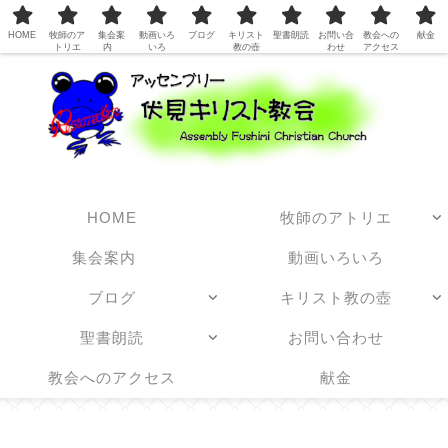
日本アッセンブリーズ・オブ・ゴッド教団
HOME
牧師のア
集会案
動画いろ
ブログ
キリスト
聖書朗読
お問い合
教会への
献金
トリエ
内
いろ
教の壺
わせ
アクセス
HOME
牧師のアトリエ
集会案内
動画いろいろ
ブログ
キリスト教の壺
聖書朗読
お問い合わせ
教会へのアクセス
献金