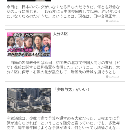
今日は、日本のパンダがいなくなる日なのだそうだ。何とも残念な
話のように感じる。 1972年に日中国交回復して以来、約54年ぶ​​り
にいなくなるのだそうだ。ということは、現在は、日中交流正常化
していない状態になったということなのだろう。 確か...
2026.01.27
大分３区
「自民の岩屋毅外相は25日、訪問先の北京で中国人向けの査証（ビ
ザ）発給に関する緩和措置を表明した」というニュースが流れ、大
分３区に保守・右派の党が乱立して、岩屋氏の牙城を崩そうとして
いると、ニュースでやっていた。 総理の高市さんの発言で冷え...
2026.02.05
「少数与党」がいい！
今衆議院は、少数与党で予算を通すのも大変だった。日程までに予
算が通らなければ…ということを随分と言っていた。でも、多数与
党で、毎年毎年同じような予算が通り、何といっても議論さえなさ