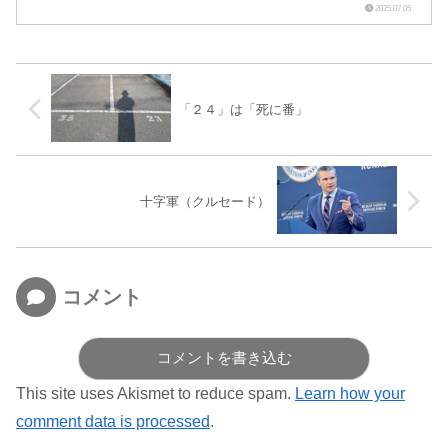
れないような状態が長年に亘って続いていた。 小泉さんが農水
2025.07.05
大...
「２４」は「死に番」
十字軍（クルセード）
コメント
コメントを書き込む
This site uses Akismet to reduce spam.
Learn how your
comment data is processed
.